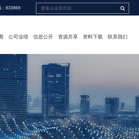
833869
围
公司业绩
信息公开
资源共享
资料下载
联系我们
评价
咨询
工程
开发
检测
病危害评价
培训
化评审
环保产品
>
>
>
>
>
>
>
>
>
信息公开
业务信息
收费标准
>
>
>