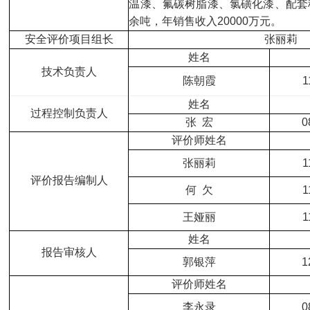
温漆、氟碳树脂漆、氯磺化漆、配套稀
余吨，年销售收入20000万元。
安全评价项目组长
张丽莉
姓名
技术负责人
陈朝霞
1
姓名
过程控制负责人
张 宏
0
评价师姓名
张丽莉
1
评价报告编制人
何 欠
1
王娅丽
1
姓名
报告审核人
郭银萍
1
评价师姓名
李永录
0