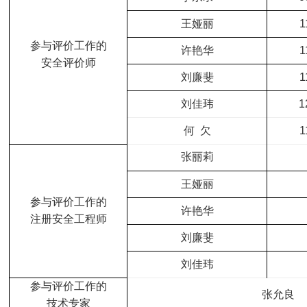
王娅丽
1
参与评价工作的
许艳华
1
安全评价师
刘廉斐
1
刘佳玮
1
何 欠
1
张丽莉
王娅丽
参与评价工作的
许艳华
注册安全工程师
刘廉斐
刘佳玮
参与评价工作的
张允良
技术专家