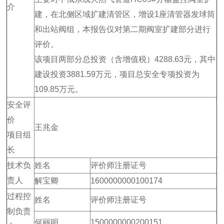
介
建，在北侧区域扩建清管区，增设1座清管器发球筒
和出站阀组，本报告仅对第二期阀室扩建部分进行
评价。
该项目两部分总投资（含增值税）4288.63元，其中
建设投资3881.59万元，项目总安全专项投资为
109.85万元。
安全评
价
王兆金
项目组
长
技术负
姓名
评价师注册证号
责人
解宝卿
1600000000100174
过程控
姓名
评价师注册证号
制负责
何丽明
1500000000200151