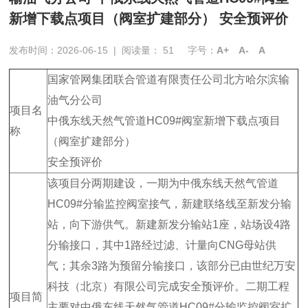
新增下载点项目（阀室扩建部分） 安全预评价
发布时间：2026-06-15
|
阅读量：
51
字号：
A+
A-
A
国家管网集团联合管道有限责任公司北方哈尔滨输
油气分公司
项目名
中俄东线天然气管道HC09#阀室新增下载点项目
称
（阀室扩建部分）
安全预评价
该项目分两期建设，一期为中俄东线天然气管道
HC09#分输监控阀室接气，新建联络线至新发分输
站，向下游供气。新建新发分输站1座，站场设4路
分输接口，其中1路经过滤、计量向CNG母站供
气；其余3路为预留分输接口，该部分已由世纪万安
科技（北京）有限公司完成安全预评价。二期工程
项目简
主要对中俄东线天然气管道HC09#分输监控阀室扩