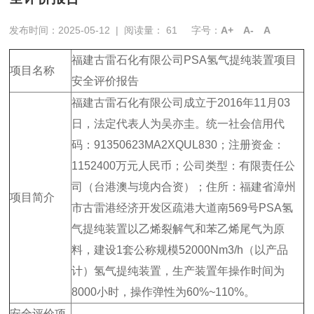
发布时间：2025-05-12
|
阅读量：
61
字号：
A+
A-
A
福建古雷石化有限公司PSA氢气提纯装置项目
项目名称
安全评价报告
福建古雷石化有限公司成立于2016年11月03
日，法定代表人为吴亦圭。统一社会信用代
码：91350623MA2XQUL830；注册资金：
1152400万元人民币；公司类型：有限责任公
司（台港澳与境内合资）；住所：福建省漳州
项目简介
市古雷港经济开发区疏港大道南569号PSA氢
气提纯装置以乙烯裂解气和苯乙烯尾气为原
料，建设1套公称规模52000Nm3/h（以产品
计）氢气提纯装置，生产装置年操作时间为
8000小时，操作弹性为60%~110%。
安全评价项